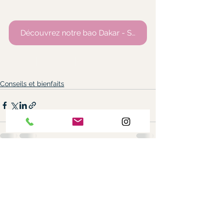
Découvrez notre bao Dakar - Sénégal
bao burger
poulet pané
chicken burger
poulet yassa
Conseils et bienfaits
Voir tout
Posts récents