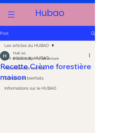
Hubao
Post
Les articles du HUBAO
Hub' ao
Les articles du HUBAO
6 août 2025
1 min de lecture
Recette Crème forestière
Recettes des mamas
maison
Conseils et bienfaits
Informations sur le HUBAO