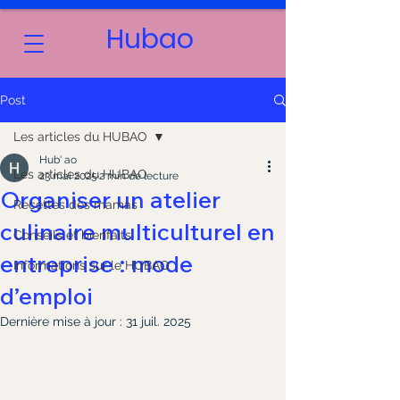
Hubao
Post
Les articles du HUBAO
Hub' ao
Les articles du HUBAO
23 mai 2025
2 min de lecture
Organiser un atelier
Recettes des mamas
culinaire multiculturel en
Conseils et bienfaits
entreprise : mode
Informations sur le HUBAO
d’emploi
Dernière mise à jour :
31 juil. 2025