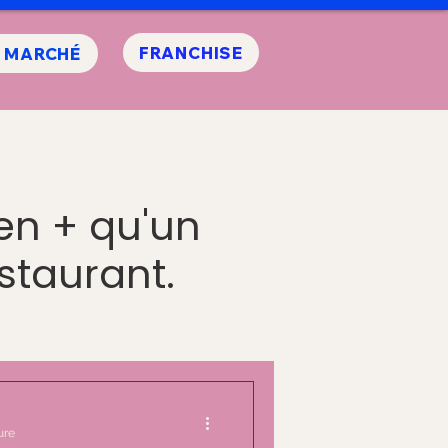
FRANCHISE
E MARCHÉ
en + qu'un
staurant.
ure