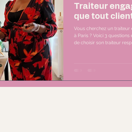
Traiteur enga
que tout clien
Vous cherchez un traiteur
à Paris ? Voici 3 questions
de choisir son traiteur res