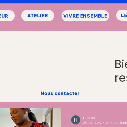
L
ATELIER
EUR
VIVRE ENSEMBLE
LES MOTS D’ORDRE : CONVIVIALITÉ & PARTAGE
Bi
re
cettes des mamas
Conseils et bienfaits
Nous contacter
AO
Hub' ao
28 avr. 2025
2 min de lect