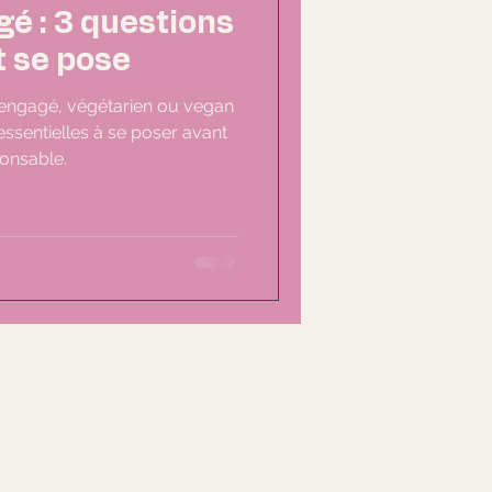
gé : 3 questions
t se pose
 engagé, végétarien ou vegan
 essentielles à se poser avant
ponsable.