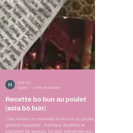
Hub' ao
9 janv.
2 min de lecture
Recette bo bun au poulet
(asia bò bún)