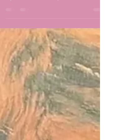
Chez Hubao, on réinvente le bo bun au poulet en
gardant l’essentiel : fraîcheur, équilibre et
explosion de saveurs. Ce plat vietnamien est
devenu un incontournable des pauses déjeuner
modernes, à savourer sur place ou à emporter.
Le asia bò bún, c’est une base de vermicelles,
des légumes croquants, des herbes fraîches,
des nems, et un poulet mariné comme là-bas,
relevé d’une sauce nuoc-mâm sucrée et
acidulée. À tester sans modération.