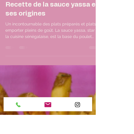
Hub' ao
30 déc. 2025
2 min de lecture
Recette de la sauce yassa et
ses origines
Un incontournable des plats préparés et plats à
emporter pleins de goût. La sauce yassa, star de
la cuisine sénégalaise, est la base du poulet
yassa, un plat complet, savoureux et facile à
emporter. Chez Hubao, on la prépare avec
amour pour en faire un bowl yassa équilibré,
prêt à déguster à tout moment.