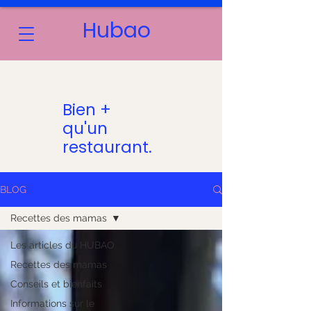
Hubao
LES MOTS D’ORDRE : CONVIVIALITÉ & PARTAGE
Bien +
qu'un
restaurant.
BLOG
Recettes des mamas
Les articles du HUBAO
Recettes des mamas
Conseils et bienfaits
Informations sur le