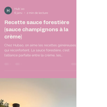
Hub' ao
6 janv.
2 min de lecture
Recette sauce forestière
(sauce champignons à la
crème)
Chez Hubao, on aime les recettes généreuses
qui réconfortent. La sauce forestière, c’est
l’alliance parfaite entre la crème, les
champignons et les herbes : une base simple
qui transforme un simple poulet pané en plat
signature. Chaude, onctueuse et parfumée, elle
se prête aussi bien aux assiettes maison qu’aux
plats à emporter bien pensés. Voici comment la