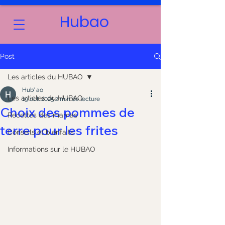
Hubao
Post
Les articles du HUBAO
Hub' ao
Les articles du HUBAO
19 oct. 2025
2 min de lecture
Choix des pommes de
Recettes des mamas
terre pour les frites
Conseils et bienfaits
Informations sur le HUBAO