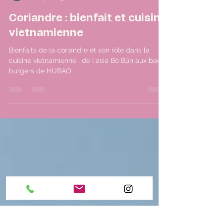
Hub' ao
12 sept. 2025
2 min de lecture
Coriandre : bienfait et cuisine
vietnamienne
Bienfaits de la coriandre et son rôle dans la
cuisine vietnamienne : de l'asia Bò Bún aux bao
burgers de HUBAO.