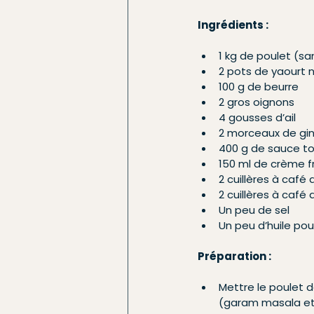
Ingrédients :
1 kg de poulet (s
2 pots de yaourt 
100 g de beurre
2 gros oignons
4 gousses d’ail
2 morceaux de gin
400 g de sauce t
150 ml de crème f
2 cuillères à caf
2 cuillères à café
Un peu de sel
Un peu d’huile pou
Préparation :
Mettre le poulet d
(garam masala et 