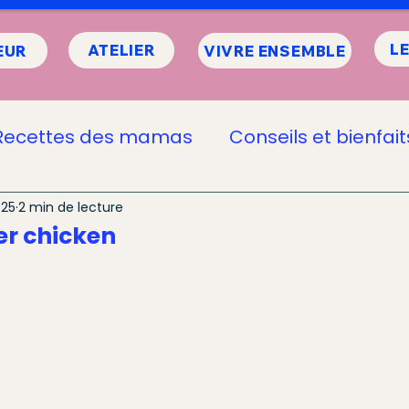
L
ATELIER
EUR
VIVRE ENSEMBLE
Recettes des mamas
Conseils et bienfait
UBAO
025
2 min de lecture
er chicken