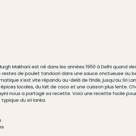
urgh Makhani est né dans les années 1950 à Delhi quand des 
les restes de poulet tandoori dans une sauce onctueuse au b
tique s’est vite répandu au-delà de l’Inde, jusqu’au Sri Lank
épices locales, du lait de coco et une cuisson plus lente. C
yini nous a partagé sa recette. Voici une recette facile pour 
 typique du sri lanka.
s
es