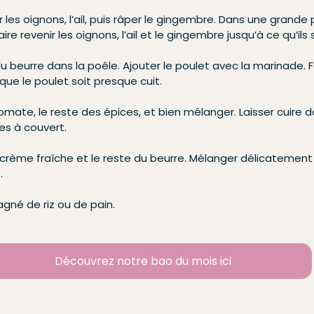
 les oignons, l’ail, puis râper le gingembre. Dans une grande 
aire revenir les oignons, l’ail et le gingembre jusqu’à ce qu’ils
du beurre dans la poêle. Ajouter le poulet avec la marinade. Fa
ue le poulet soit presque cuit.
omate, le reste des épices, et bien mélanger. Laisser cuire
s à couvert.
 crème fraîche et le reste du beurre. Mélanger délicatement e
.
gné de riz ou de pain.
Découvrez notre bao du mois ici
er
butter and chicken
recette butter chicken
srilanka colombo​