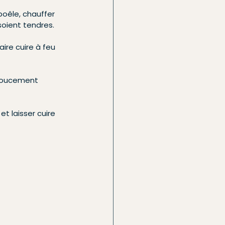
poêle, chauffer 
 soient tendres.
ire cuire à feu 
 doucement 
t laisser cuire 