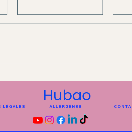
Recette sauce forestière
Rece
(sauce champignons à
yass
Hubao
la crème)
 LÉGALES
ALLERGÈNES
CONTA