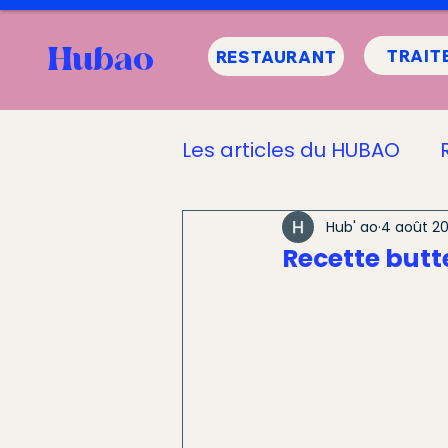
Hubao
TRAIT
RESTAURANT
Les articles du HUBAO
Informations sur le H
Hub' ao
4 août 2
Recette butt