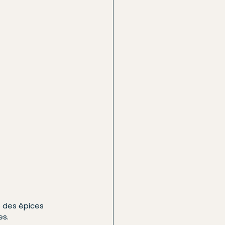
é des épices 
es.