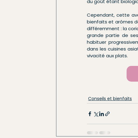
du goût étant biolog
Cependant, cette aver
bienfaits et arômes de 
différemment : la cor
grande partie de ses
habituer progressivem
dans les cuisines asi
vivacité aux plats.
bao burger
coriandre
asi
Conseils et bienfaits