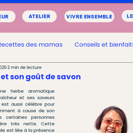
L
ATELIER
EUR
VIVRE ENSEMBLE
Recettes des mamas
Conseils et bienfait
UBAO
2025
2 min de lecture
 et son goût de savon
ne herbe aromatique 
aîcheur et ses saveurs 
 est aussi célèbre pour 
otamment à cause de son 
certaines personnes 
ère très nette. Cette 
e est liée à la présence 