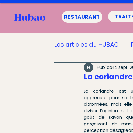
Hubao
TRAIT
RESTAURANT
Les articles du HUBAO
Informations sur le H
Hub' ao
14 sept. 
La coriandre
La coriandre est u
appréciée pour sa fr
citronnées, mais elle
diviser l’opinion, n
goût de savon que 
perçoivent de mani
perception désagréabl