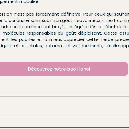
iquement modulée.
sion n’est pas forcément définitive. Pour ceux qui souhait
la coriandre sans subir son goût « savonneux », il est conseil
iandre cuite ou finement broyée intégrée dès le début de la 
 molécules responsables du goût déplaisant. Cette astu
ent les papilles et à mieux apprécier cette herbe précieus
atiques et orientales, notamment vietnamienne, où elle appo
Découvrez notre bao Hanoi
a bò bún