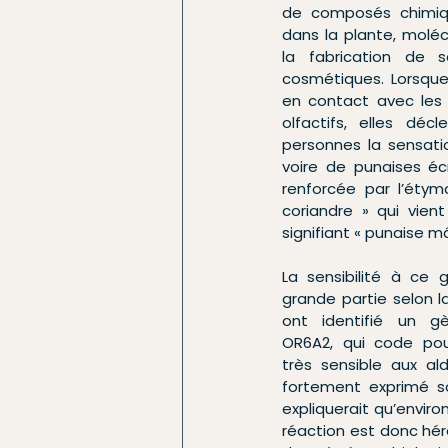
de composés chimiq
dans la plante, molécu
la fabrication de 
cosmétiques. Lorsque
en contact avec les 
olfactifs, elles déc
personnes la sensati
voire de punaises éc
renforcée par l’éty
coriandre » qui vient
signifiant « punaise mâ
La sensibilité à ce 
grande partie selon l
ont identifié un gè
OR6A2, qui code pour
très sensible aux al
fortement exprimé so
expliquerait qu’enviro
réaction est donc hér