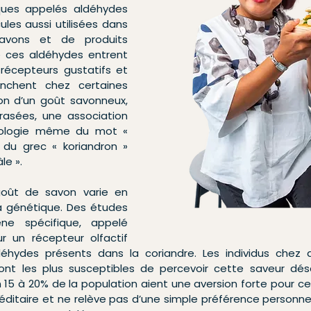
ues appelés aldéhydes 
les aussi utilisées dans 
savons et de produits 
 ces aldéhydes entrent 
récepteurs gustatifs et 
lenchent chez certaines 
on d’un goût savonneux, 
rasées, une association 
mologie même du mot « 
 du grec « koriandron » 
le ».
goût de savon varie en 
a génétique. Des études 
ne spécifique, appelé 
 un récepteur olfactif 
déhydes présents dans la coriandre. Les individus chez 
nt les plus susceptibles de percevoir cette saveur désa
n 15 à 20% de la population aient une aversion forte pour ce
éditaire et ne relève pas d’une simple préférence personnell